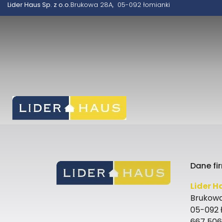
Lider Haus Sp. z o.o.
Brukowa 28A
05-092 łomianki
Dane fi
Lider Ha
Brukow
05-092 
667 506