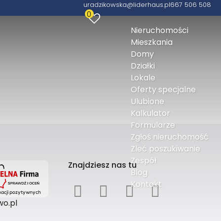
uradzikowska@liderhaus.pl
667 506 508
0
Nieruchomości
Mieszkania
Domy
Działki
Lokale
Oferty specjalne
Ulubione
Kalkulator
Formularze
Zgłoś nieruchomość
Zleć poszukiwanie
Zespół
Znajdziesz nas tu
Blog
Kontakt
o.pl