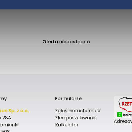
Oferta niedostępna
rmy
Formularze
us Sp. z o.o.
Zgłoś nieruchomość
a 28A
Zleć poszukiwanie
Adresow
łomianki
Kalkulator
 508