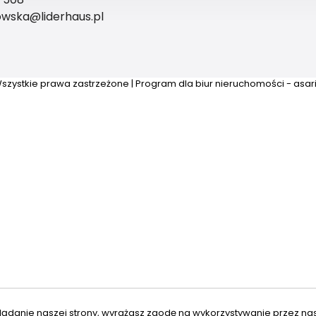
owska@liderhaus.pl
szystkie prawa zastrzeżone | Program dla biur nieruchomości - asa
lądanie naszej strony, wyrażasz zgodę na wykorzystywanie przez na