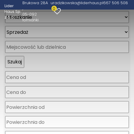
Brukowa 28A
uradzikowska@liderhaus.pl
667 506 508
Lider
0
Haus Sp.
05-092
z o.o.
łomianki